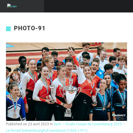
PHOTO-91
Published on
23 avril 2023
in
Gym – Finale Coupe de Luxembourg 2023 –
Le Reveil Bettembourg
Full resolution (1500 × 971)