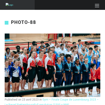
PHOTO-88
Published on
23 avril 2023
in
Gym – Finale Coupe de Luxembourg 2023 –
Le Reveil Bettembourg
Full resolution (1500 × 999)