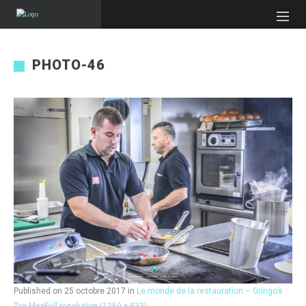
PHOTO-46
Published on
25 octobre 2017
in
Le monde de la restauration – Gringo’s
Tex Mex
Full resolution (1250 × 833)