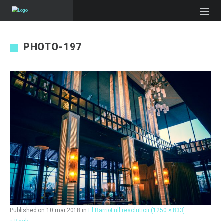
PHOTO-197
Published on
10 mai 2018
in
El Barrio
Full resolution (1250 × 833)
« Back