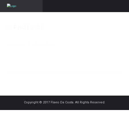
PHOTO-55
Published on
30 octobre 2016
in
La coiffure au service de l’art
Full
resolution (1250 × 833)
« Back
Copyright © 2017 Flavio Da Costa. All Rights Reserved.