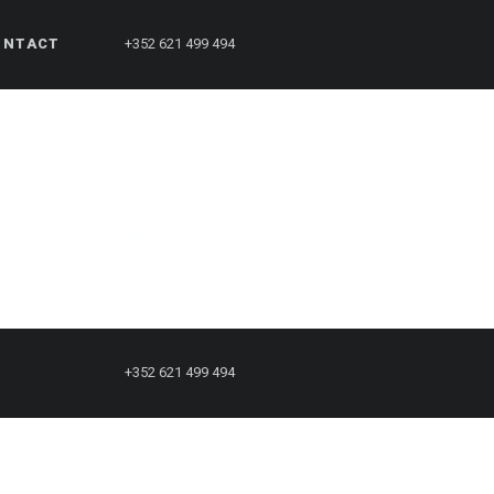
ONTACT
+352 621 499 494
nt…
Full resolution (1250 × 833)
+352 621 499 494