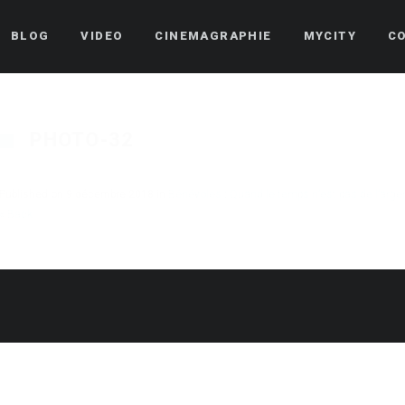
BLOG
VIDEO
CINEMAGRAPHIE
MYCITY
C
PHOTO-32
Published on
9 décembre 2018
in
Bénévoles : Quand le temps n’est pas de l’arge
« Back