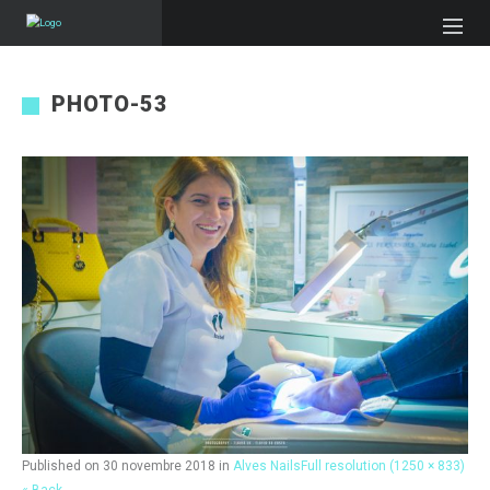
PHOTO-53
Published on
30 novembre 2018
in
Alves Nails
Full resolution (1250 × 833)
« Back