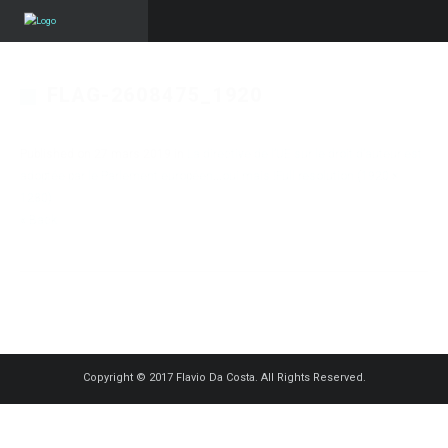
FLAG-2608475_1920
Published on
27 mars 2019
in
La directive de l’UE sur le droit d’auteur est
adoptée par le Parlement européen…oui mais !
Full resolution (1920 ×
1280)
« Back
Copyright © 2017 Flavio Da Costa. All Rights Reserved.