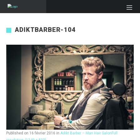
ADIKTBARBER-104
Published on
16 février 2016
in
Adikt Barber – Man Hair Salon
Full
resolution (1249 × 833)